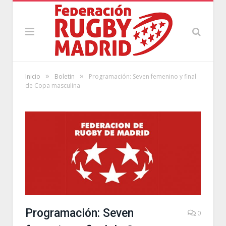
»
»
Inicio
Boletin
Programación: Seven femenino y final
de Copa masculina
Programación: Seven
0