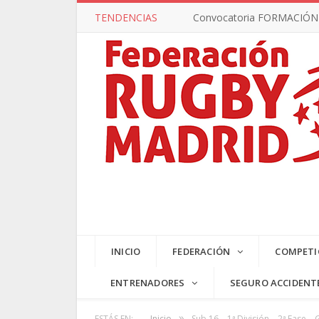
TENDENCIAS
Convocatoria FORMACIÓN –
INICIO
FEDERACIÓN
COMPETI
ENTRENADORES
SEGURO ACCIDENT
»
ESTÁS EN:
Inicio
Sub 16 – 1ª División – 2ª Fase –