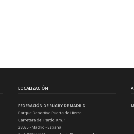
LOCALIZACIÓN
A
FEDERACIÓN DE RUGBY DE MADRID
M
Parque Deportivo Puerta de Hierro
Carretera del Pardo, Km. 1
28035 - Madrid - España