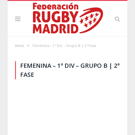
»
Inicio
Femenina – 1ª Div – Grupo B | 2ª Fase
FEMENINA – 1ª DIV – GRUPO B | 2ª
FASE