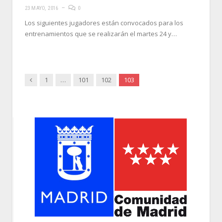
23 MAYO, 2016
0
Los siguientes jugadores están convocados para los
entrenamientos que se realizarán el martes 24 y…
Anterior
1
…
101
102
103