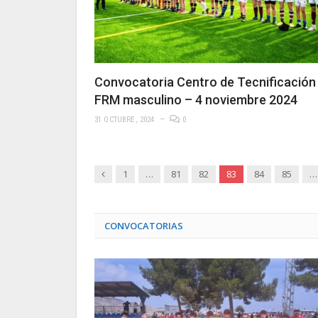
Convocatoria Centro de Tecnificación
FRM masculino – 4 noviembre 2024
31 OCTUBRE, 2024
0
Anterior
1
…
81
82
83
84
85
…
CONVOCATORIAS