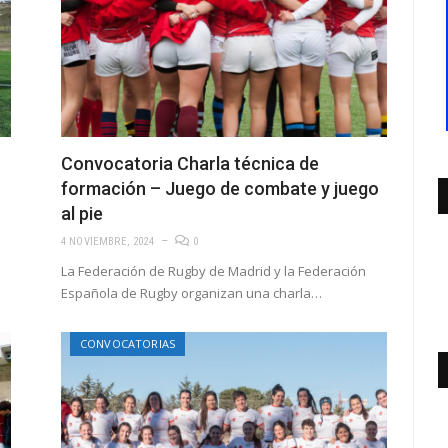
Convocatoria Charla técnica de
formación – Juego de combate y juego
al pie
4 NOVIEMBRE, 2024
0
La Federación de Rugby de Madrid y la Federación
Española de Rugby organizan una charla…
CONVOCATORIAS