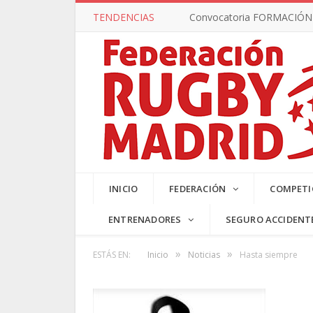
TENDENCIAS
Convocatoria FORMACIÓN –
SUB17 MA
INICIO
FEDERACIÓN
COMPETI
ENTRENADORES
SEGURO ACCIDENT
»
»
ESTÁS EN:
Inicio
Noticias
Hasta siempre