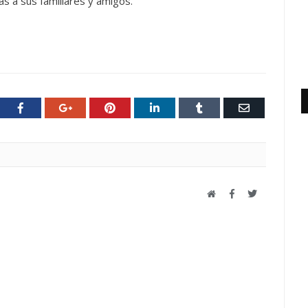
s a sus familiares y amigos.
ter
Facebook
Google+
Pinterest
LinkedIn
Tumblr
Email
Web
Facebook
Twitter