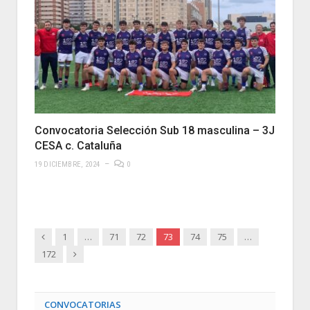
Convocatoria Selección Sub 18 masculina – 3J
CESA c. Cataluña
19 DICIEMBRE, 2024
0
Anterior
1
…
71
72
73
74
75
…
Siguiente
172
CONVOCATORIAS