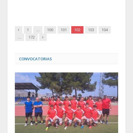
Anterior
1
…
100
101
102
103
104
Siguiente
…
172
CONVOCATORIAS