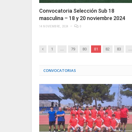
Convocatoria Selección Sub 18
masculina – 18 y 20 noviembre 2024
14 NOVIEMBRE, 2024
0
Anterior
1
…
79
80
81
82
83
…
CONVOCATORIAS