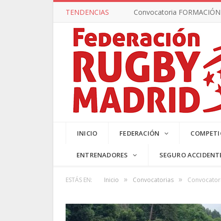
TENDENCIAS
Convocatoria FORMACIÓN –
SUB17 MA
INICIO
FEDERACIÓN
COMPETI
ENTRENADORES
SEGURO ACCIDENT
»
»
ESTÁS EN:
Inicio
Convocatorias
Convocatori