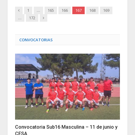
Anterior
1
…
165
166
167
168
169
Siguiente
…
172
CONVOCATORIAS
Convocatoria Sub16 Masculina – 11 de junio y
CESA