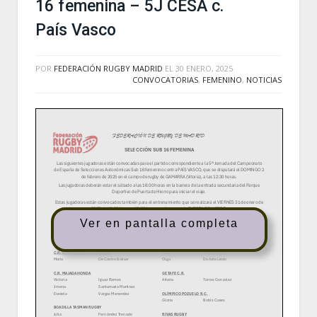
16 femenina – 5J CESA c.
País Vasco
POR
FEDERACIÓN RUGBY MADRID
EL
30 ENERO, 2025
CONVOCATORIAS
,
FEMENINO
,
NOTICIAS
Ver en pantalla completa