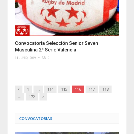
Convocatoria Selección Senior Seven
Masculina 2ª Serie Valencia
14 JUNIO, 2019
0
Anterior
1
…
114
115
116
117
118
Siguiente
…
172
CONVOCATORIAS