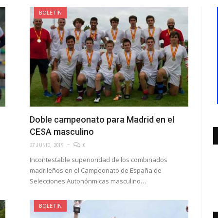
BOLETIN
Doble campeonato para Madrid en el
CESA masculino
27 JUNIO, 2019
0
Incontestable superioridad de los combinados
madrileños en el Campeonato de España de
Selecciones Autonónmicas masculino…
BOLETIN