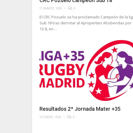
CRC Pozuelo campeón Sub 18
11 MARZO, 2026
0
El CRC Pozuelo se ha proclamado Campeón de la li
Sub 18 tras derrotar al Aproperties Alcobendas por
13-8, en…
Resultados 2ª Jornada Mater +35
15 ENERO, 2026
0