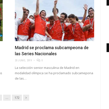
Madrid se proclama subcampeona de
las Series Nacionales
20 JUNIO, 2019
0
La selección senior masculina de Madrid en
as
modalidad olímpica se ha proclamado subcamepona
de las…
Siguiente
…
172