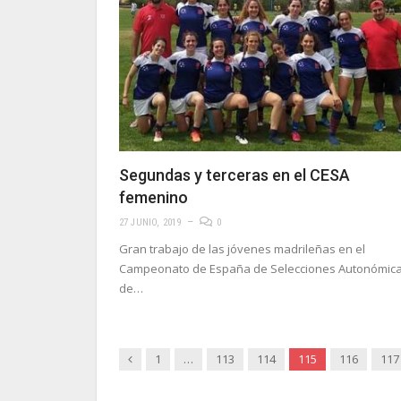
Segundas y terceras en el CESA
femenino
27 JUNIO, 2019
0
Gran trabajo de las jóvenes madrileñas en el
Campeonato de España de Selecciones Autonómic
de…
Anterior
1
…
113
114
115
116
117