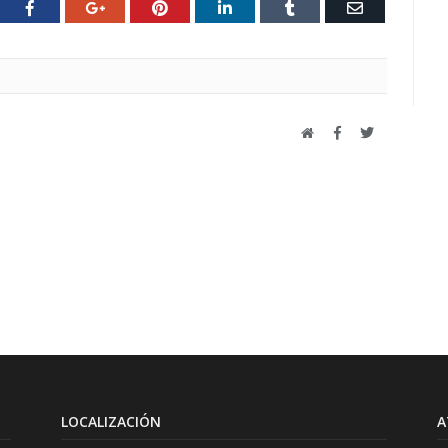
ter
Facebook
Google+
Pinterest
LinkedIn
Tumblr
Email
Web
Facebook
Twitter
LOCALIZACIÓN
A