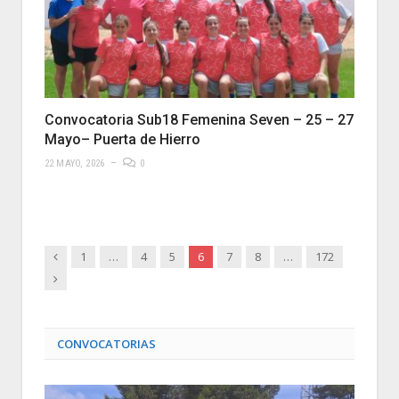
Convocatoria Sub18 Femenina Seven – 25 – 27
Mayo– Puerta de Hierro
22 MAYO, 2026
0
Anterior
1
…
4
5
6
7
8
…
172
Siguiente
CONVOCATORIAS