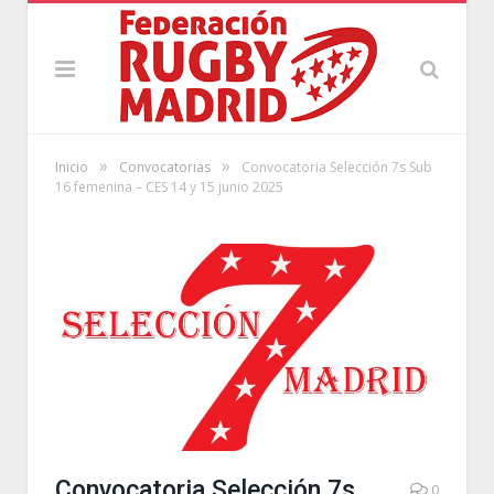
»
»
Inicio
Convocatorias
Convocatoria Selección 7s Sub
16 femenina – CES 14 y 15 junio 2025
Convocatoria Selección 7s
0