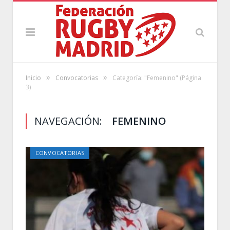
»
»
Inicio
Convocatorias
Categoría: "Femenino"
(Página
3)
NAVEGACIÓN:
FEMENINO
CONVOCATORIAS