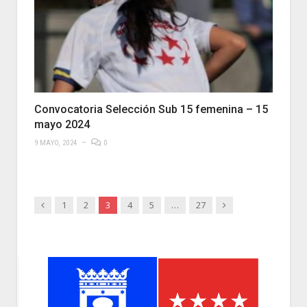
Convocatoria Selección Sub 15 femenina – 15
mayo 2024
9 MAYO, 2024
0
Anterior
Siguiente
1
2
3
4
5
…
27