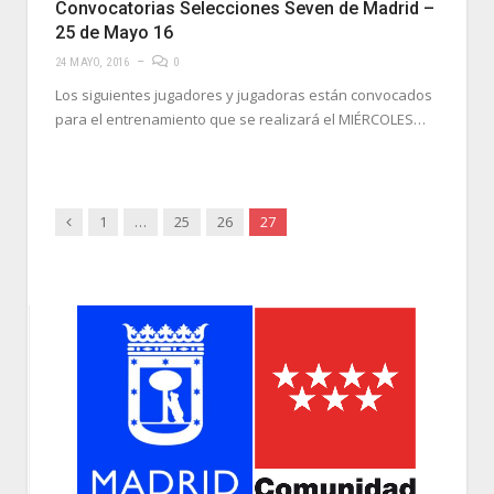
Convocatorias Selecciones Seven de Madrid –
25 de Mayo 16
24 MAYO, 2016
0
Los siguientes jugadores y jugadoras están convocados
para el entrenamiento que se realizará el MIÉRCOLES…
Anterior
1
…
25
26
27