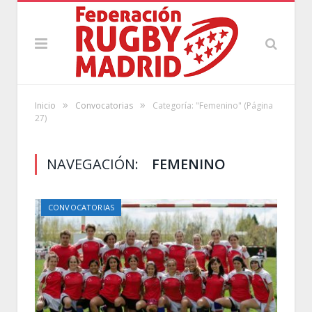
»
»
Inicio
Convocatorias
Categoría: "Femenino"
(Página
27)
NAVEGACIÓN:
FEMENINO
CONVOCATORIAS