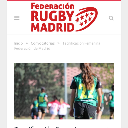
»
»
Inicio
Convocatorias
Tecnificación Femenina
Federación de Madrid