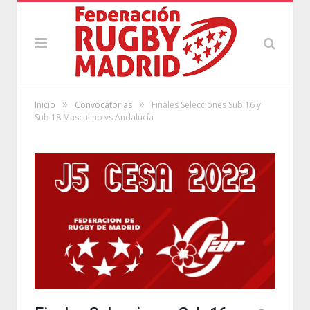
»
»
Inicio
Convocatorias
Finales Selecciones Sub 16 y
Sub 18 Masculino vs Andalucía