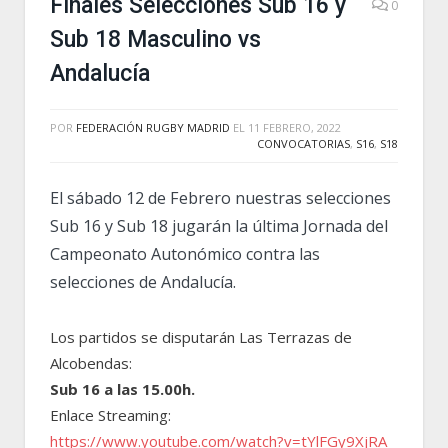
Finales Selecciones Sub 16 y
0
Sub 18 Masculino vs
Andalucía
POR
FEDERACIÓN RUGBY MADRID
EL
11 FEBRERO, 2022
CONVOCATORIAS
,
S16
,
S18
El sábado 12 de Febrero nuestras selecciones
Sub 16 y Sub 18 jugarán la última Jornada del
Campeonato Autonómico contra las
selecciones de Andalucía.
Los partidos se disputarán Las Terrazas de
Alcobendas:
Sub 16 a las 15.00h.
Enlace Streaming:
https://www.youtube.com/watch?v=tYlFGy9XjRA