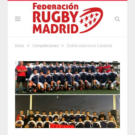
»
»
Inicio
Competiciones
Doble victoria en Cataluña