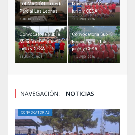
FORMACIÓN – Oferta
Masculina – 11 de
Parcial Las Leonas
junio y CESA
8 JULIO, 2026
11 JUNIO, 2026
Convocatoria Sub18
Convocatoria Sub18
Masculina – 11 de
Femenina – 11 de
junio y CESA
junio y CESA
11 JUNIO, 2026
11 JUNIO, 2026
NAVEGACIÓN:
NOTICIAS
CONVOCATORIAS