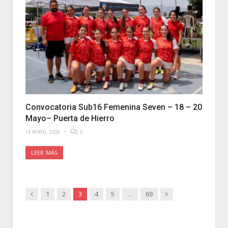
Convocatoria Sub16 Femenina Seven – 18 – 20
Mayo– Puerta de Hierro
14 MAYO, 2026
0
LEER MÁS
Anterior
Siguiente
1
2
3
4
5
…
69