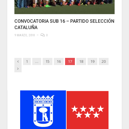
CONVOCATORIA SUB 16 – PARTIDO SELECCIÓN
CATALUÑA
9 MARZO, 2018
0
Anterior
1
…
15
16
17
18
19
20
Siguiente