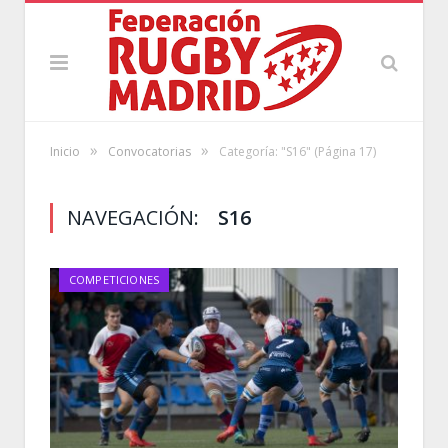
»
»
Inicio
Convocatorias
Categoría: "S16"
(Página 17)
NAVEGACIÓN:
S16
COMPETICIONES