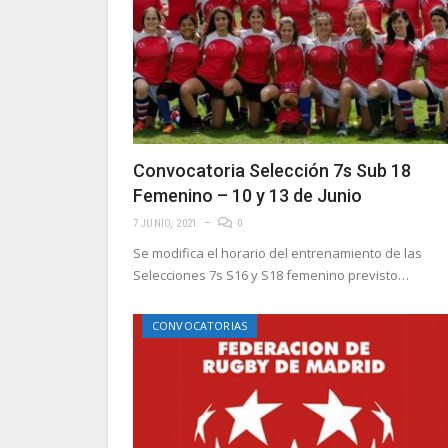
Convocatoria Selección 7s Sub 18
Femenino – 10 y 13 de Junio
7 JUNIO, 2021
0
Se modifica el horario del entrenamiento de las
Selecciones 7s S16 y S18 femenino previsto…
CONVOCATORIAS