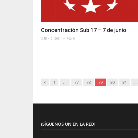
Concentración Sub 17 – 7 de junio
3 JUNIO, 2021
0
Anterior
1
…
77
78
79
80
81
…
¡SÍGUENOS UN EN LA RED!