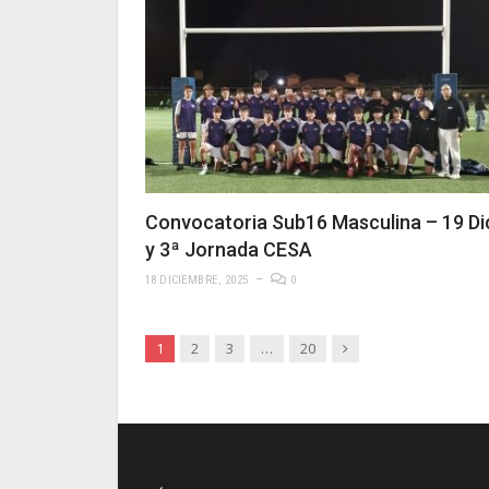
Convocatoria Sub16 Masculina – 19 Di
y 3ª Jornada CESA
18 DICIEMBRE, 2025
0
Siguiente
1
2
3
…
20