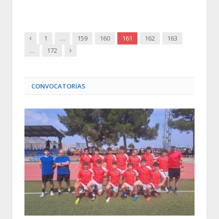
Anterior
1
…
159
160
161
162
163
Siguiente
…
172
CONVOCATORIAS