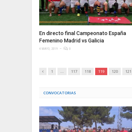
En directo final Campeonato España
Femenino Madrid vs Galicia
4 MAYO, 2019
0
Anterior
1
…
117
118
119
120
121
CONVOCATORIAS