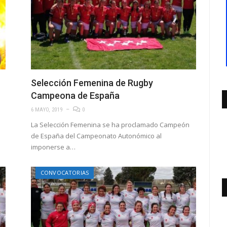
Selección Femenina de Rugby
Campeona de España
6 MAYO, 2019
0
La Selección Femenina se ha proclamado Campeón
de España del Campeonato Autonómico al
imponerse a…
CONVOCATORIAS