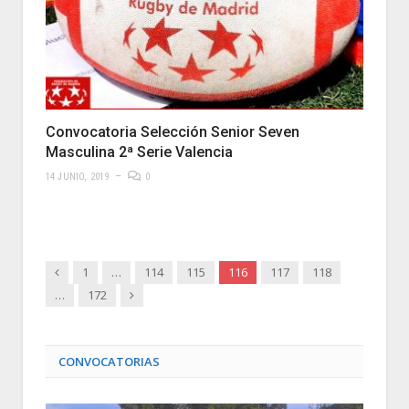
Convocatoria Selección Senior Seven
Masculina 2ª Serie Valencia
14 JUNIO, 2019
0
Anterior
1
…
114
115
116
117
118
Siguiente
…
172
CONVOCATORIAS